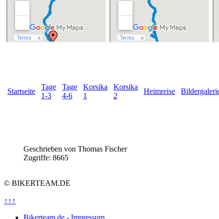
Tage
Tage
Korsika
Korsika
Startseite
Heimreise
Bildergaleri
1-3
4-6
1
2
Geschrieben von
Thomas Fischer
Zugriffe: 8665
© BIKERTEAM.DE
↑↑↑
Bikerteam.de - Impressum