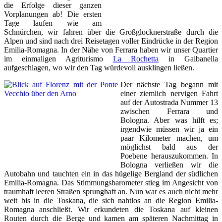
die Erfolge dieser ganzen
Vorplanungen ab! Die ersten
Tage laufen wie am
Schnürchen, wir fahren über die Großglocknerstraße durch die
Alpen und sind nach drei Reisetagen voller Eindrücke in der Region
Emilia-Romagna. In der Nähe von Ferrara haben wir unser Quartier
im einmaligen Agriturismo
La Rochetta
in Gaibanella
aufgeschlagen, wo wir den Tag würdevoll ausklingen ließen.
Der nächste Tag begann mit
einer ziemlich nervigen Fahrt
auf der Autostrada Nummer 13
zwischen Ferrara und
Bologna. Aber was hilft es;
irgendwie müssen wir ja ein
paar Kilometer machen, um
möglichst bald aus der
Poebene herauszukommen. In
Bologna verließen wir die
Autobahn und tauchten ein in das hügelige Bergland der südlichen
Emilia-Romagna. Das Stimmungsbarometer stieg im Angesicht von
traumhaft leeren Straßen sprunghaft an. Nun war es auch nicht mehr
weit bis in die Toskana, die sich nahtlos an die Region Emilia-
Romagna anschließt. Wir erkundeten die Toskana auf kleinen
Routen durch die Berge und kamen am späteren Nachmittag in