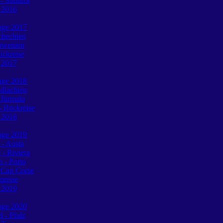
 Südtirol
e 2016
tage 2017
chechien
lowenien
ückreise
e 2017
tage 2018
dlachien
 Jürmala
 Rückreise
e 2018
tage 2019
 - Aosta
 - Riviera
o - Porto
 Cap Corse
mreise
e 2019
tage 2020
l - Pfalz