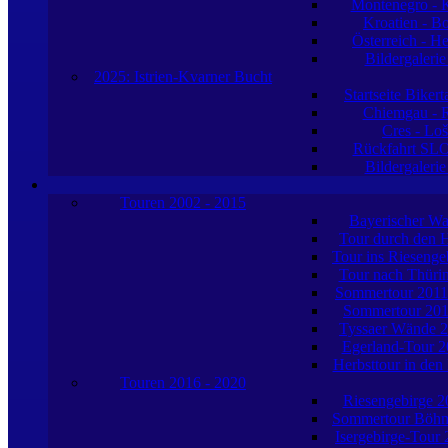
Montenegro - K
Kroatien - B
Österreich - H
Bildergaleri
2025: Istrien-Kvarner Bucht
Startseite Biker
Chiemgau - R
Cres - Loš
Rückfahrt SL
Bildergaleri
Touren 2002 - 2015
Bayerischer Wa
Tour durch den 
Tour ins Riesenge
Tour nach Thüri
Sommertour 201
Sommertour 20
Tyssaer Wände 
Egerland-Tour 2
Herbsttour in den
Touren 2016 - 2020
Riesengebirge 2
Sommertour Böhm
Isergebirge-Tour