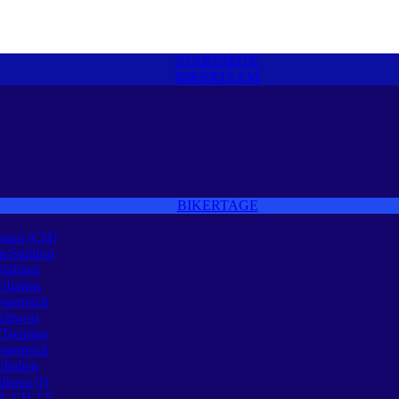
STARTSEITE
BIKERTEAM
BIKERTAGE
naun (CH)
n/Südtirol
Südtirol
/Italien
sterreich
Schweiz
Trentino
sterreich
Italien
larsa (I)
 A-CH-I-F