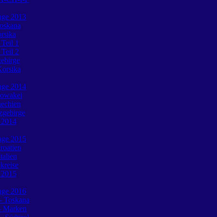
tage 2013
Toskana
rsika
 Teil 1
 Teil 2
gebirge
Korsika
tage 2014
lowakei
hechien
zgebirge
e 2014
tage 2015
roatien
talien
ckreise
e 2015
tage 2016
 - Toskana
- Marken