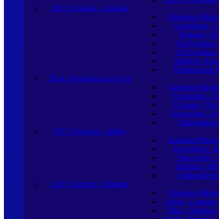
2013: Toskana - Korsika
Startseite Biker
Erzgebirge - 
Toskana - Ko
Auf Korsika -
Auf Korsika -
Südtirol - Erz
Bildergalerie 
2014: Ostwindtour bis UA
Startseite Biker
Erzgebirge - S
Ukraine - Tsc
Tschechien - Er
Bildergaleri
2015: Kroatien - Italien
Startseite Biker
Erzgebirge - K
Slowenien - I
Südtirol - Rü
Bildergaleri
2016: Umbrien - Marken
Startseite Biker
Alpen - Ligurien
Elba - Umbrien 