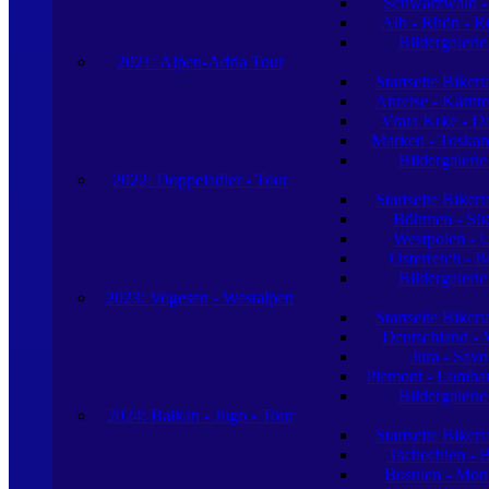
Schwarzwald -
Alb - Rhön - R
Bildergaleri
2021: Alpen-Adria Tour
Startseite Biker
Anreise - Kärnte
Vrata Krke - D
Marken - Toskan
Bildergaleri
2022: Doppeladler - Tour
Startseite Biker
Böhmen - Sü
Westpolen - 
Österreich - 
Bildergaleri
2023: Vogesen - Westalpen
Startseite Biker
Deutschland - 
Jura - Sav
Piemont - Lombard
Bildergaleri
2024: Balkan - Jugo - Tour
Startseite Biker
Tschechien - 
Bosnien - Mon