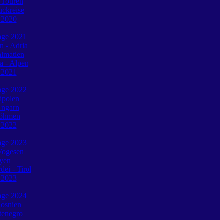
 Touren
ückreise
e 2020
tage 2021
n - Adria
almatien
a - Alpen
e 2021
tage 2022
dpolen
Ungarn
Böhmen
e 2022
tage 2023
Vogesen
oyen
ei - Tirol
e 2023
tage 2024
Bosnien
tenegro