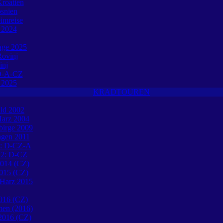
roatien
osnien
eimreise
e 2024
tage 2025
ovinj
inj
O-A-CZ
e 2025
KRADTOUREN
ld 2002
Harz 2004
birge 2009
ngen 2011
1: D-CZ-A
12: D-CZ
2014 (CZ)
015 (CZ)
 Harz 2015
016 (CZ)
en (2016)
 2016 (CZ)