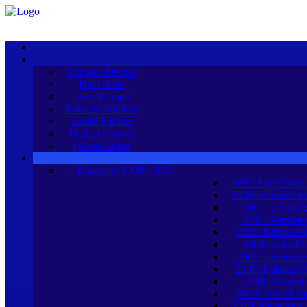
Thomas Fischer
Kai Hertel
Uwe Kempe
Roberto Walther
André Pahnke
Philipp Pahnke
Oliver Anton
Bikertage 1999 - 2010
1999: Alpen/Sam
2000: Wolkenstei
2001: Leifers/
2002: Gardasee
2003: Kärnten/Ö
2004: Salouf/
2005: Lavarone/
2007: Kärnten/Ö
2008: Trentino/
2009: Foxi di Val
2010: Alpentour