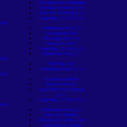
Tour durch das Preßnitztal
Tour nach Klösterle (CZ)
Tour zum Keilberg (CZ)
Erzgebirge 2x Quer (CZ)
2000
Preßnitztal-Tour (CZ)
Zschopautal-Tour
Plessberg-Tour (CZ)
Rund um Geyer
Erzgebirge 2x Quer (CZ)
Mühlental-Tour (CZ)
2001
Pöhlberg-Tour
Preßnitztal-Runde (CZ)
2002
Rund um Arnsfeld
Rund um Herold
Kupferhübel bis Keilberg
(CZ)
Erzgebirge 2x Quer (CZ)
2003
Rund um Kallich (CZ)
Rund um Jöhstadt
Olbernhauer Radtour 2003
Annaberger Landring