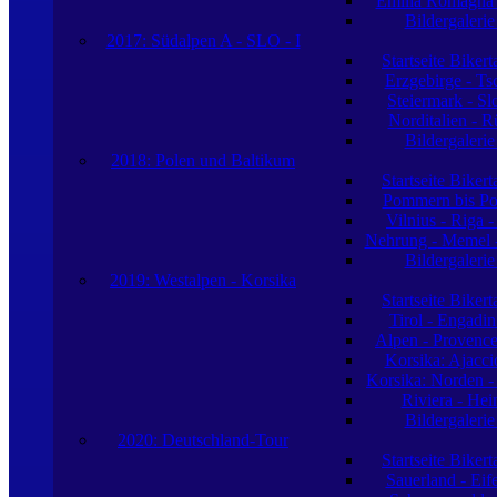
Emilia Romagna -
Bildergaleri
2017: Südalpen A - SLO - I
Startseite Biker
Erzgebirge - Ts
Steiermark - S
Norditalien - R
Bildergaleri
2018: Polen und Baltikum
Startseite Biker
Pommern bis Po
Vilnius - Riga -
Nehrung - Memel -
Bildergaleri
2019: Westalpen - Korsika
Startseite Biker
Tirol - Engadin
Alpen - Provence
Korsika: Ajacci
Korsika: Norden -
Riviera - Hei
Bildergaleri
2020: Deutschland-Tour
Startseite Biker
Sauerland - Eife