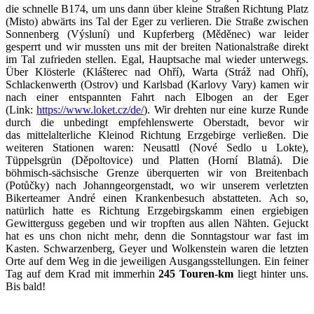
die schnelle B174, um uns dann über kleine Straßen Richtung Platz
(Misto) abwärts ins Tal der Eger zu verlieren. Die Straße zwischen
Sonnenberg (Výsluní) und Kupferberg (Měděnec) war leider
gesperrt und wir mussten uns mit der breiten Nationalstraße direkt
im Tal zufrieden stellen. Egal, Hauptsache mal wieder unterwegs.
Über Klösterle (Klášterec nad Ohří), Warta (Stráž nad Ohří),
Schlackenwerth (Ostrov) und Karlsbad (Karlovy Vary) kamen wir
nach einer entspannten Fahrt nach Elbogen an der Eger
(Link:
https://www.loket.cz/de/
). Wir drehten nur eine kurze Runde
durch die unbedingt empfehlenswerte Oberstadt, bevor wir
das mittelalterliche Kleinod Richtung Erzgebirge verließen. Die
weiteren Stationen waren: Neusattl (Nové Sedlo u Lokte),
Tüppelsgrün (Děpoltovice) und Platten (Horní Blatná). Die
böhmisch-sächsische Grenze überquerten wir von Breitenbach
(Potůčky) nach Johanngeorgenstadt, wo wir unserem verletzten
Bikerteamer André einen Krankenbesuch abstatteten. Ach so,
natürlich hatte es Richtung Erzgebirgskamm einen ergiebigen
Gewitterguss gegeben und wir tropften aus allen Nähten. Gejuckt
hat es uns chon nicht mehr, denn die Sonntagstour war fast im
Kasten. Schwarzenberg, Geyer und Wolkenstein waren die letzten
Orte auf dem Weg in die jeweiligen Ausgangsstellungen. Ein feiner
Tag auf dem Krad mit immerhin
245 Touren-km
liegt hinter uns.
Bis bald!