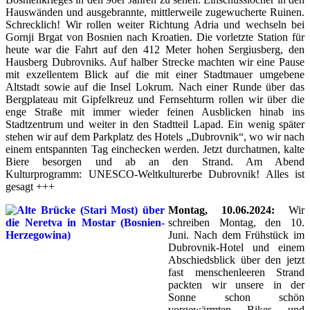
Hauswänden und ausgebrannte, mittlerweile zugewucherte Ruinen.
Schrecklich! Wir rollen weiter Richtung Adria und wechseln bei
Gornji Brgat von Bosnien nach Kroatien. Die vorletzte Station für
heute war die Fahrt auf den 412 Meter hohen Sergiusberg, den
Hausberg Dubrovniks. Auf halber Strecke machten wir eine Pause
mit exzellentem Blick auf die mit einer Stadtmauer umgebene
Altstadt sowie auf die Insel Lokrum. Nach einer Runde über das
Bergplateau mit Gipfelkreuz und Fernsehturm rollen wir über die
enge Straße mit immer wieder feinen Ausblicken hinab ins
Stadtzentrum und weiter in den Stadtteil Lapad. Ein wenig später
stehen wir auf dem Parkplatz des Hotels „Dubrovnik“, wo wir nach
einem entspannten Tag einchecken werden. Jetzt durchatmen, kalte
Biere besorgen und ab an den Strand. Am Abend
Kulturprogramm: UNESCO-Weltkulturerbe Dubrovnik! Alles ist
gesagt +++
Montag, 10.06.2024:
Wir
schreiben Montag, den 10.
Juni. Nach dem Frühstück im
Dubrovnik-Hotel und einem
Abschiedsblick über den jetzt
fast menschenleeren Strand
packten wir unsere in der
Sonne schon schön
vorgewärmten Bikes und