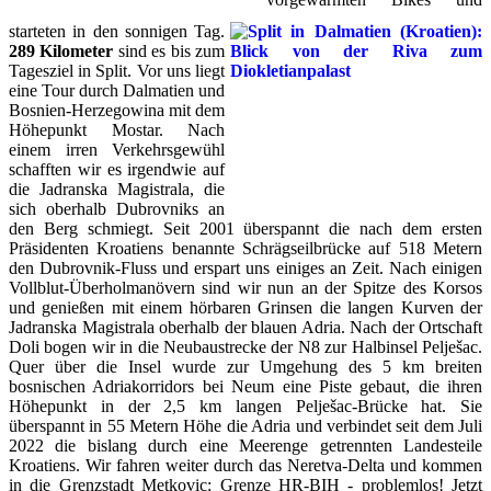
starteten in den sonnigen Tag.
289 Kilometer
sind es bis zum
Tagesziel in Split. Vor uns liegt
eine Tour durch Dalmatien und
Bosnien-Herzegowina mit dem
Höhepunkt Mostar. Nach
einem irren Verkehrsgewühl
schafften wir es irgendwie auf
die Jadranska Magistrala, die
sich oberhalb Dubrovniks an
den Berg schmiegt. Seit 2001 überspannt die nach dem ersten
Präsidenten Kroatiens benannte Schrägseilbrücke auf 518 Metern
den Dubrovnik-Fluss und erspart uns einiges an Zeit. Nach einigen
Vollblut-Überholmanövern sind wir nun an der Spitze des Korsos
und genießen mit einem hörbaren Grinsen die langen Kurven der
Jadranska Magistrala oberhalb der blauen Adria. Nach der Ortschaft
Doli bogen wir in die Neubaustrecke der N8 zur Halbinsel Pelješac.
Quer über die Insel wurde zur Umgehung des 5 km breiten
bosnischen Adriakorridors bei Neum eine Piste gebaut, die ihren
Höhepunkt in der 2,5 km langen Pelješac-Brücke hat. Sie
überspannt in 55 Metern Höhe die Adria und verbindet seit dem Juli
2022 die bislang durch eine Meerenge getrennten Landesteile
Kroatiens. Wir fahren weiter durch das Neretva-Delta und kommen
in die Grenzstadt Metkovic: Grenze HR-BIH - problemlos! Jetzt