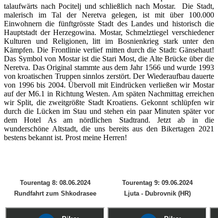
talaufwärts nach Pocitelj und schließlich nach Mostar. Die Stadt,
malerisch im Tal der Neretva gelegen, ist mit über 100.000
Einwohnern die fünftgrösste Stadt des Landes und historisch die
Hauptstadt der Herzegowina. Mostar, Schmelztiegel verschiedener
Kulturen und Religionen, litt im Bosnienkrieg stark unter den
Kämpfen. Die Frontlinie verlief mitten durch die Stadt: Gänsehaut!
Das Symbol von Mostar ist die Stari Most, die Alte Brücke über die
Neretva. Das Original stammte aus dem Jahr 1566 und wurde 1993
von kroatischen Truppen sinnlos zerstört. Der Wiederaufbau dauerte
von 1996 bis 2004. Übervoll mit Eindrücken verließen wir Mostar
auf der M6.1 in Richtung Westen. Am späten Nachmittag erreichen
wir Split, die zweitgrößte Stadt Kroatiens. Gekonnt schlüpfen wir
durch die Lücken im Stau und stehen ein paar Minuten später vor
dem Hotel As am nördlichen Stadtrand. Jetzt ab in die
wunderschöne Altstadt, die uns bereits aus den Bikertagen 2021
bestens bekannt ist. Prost meine Herren!
Tourentag 8: 08.06.2024
Tourentag 9: 09.06.2024
Rundfahrt zum Shkodrasee
Ljuta - Dubrovnik (HR)