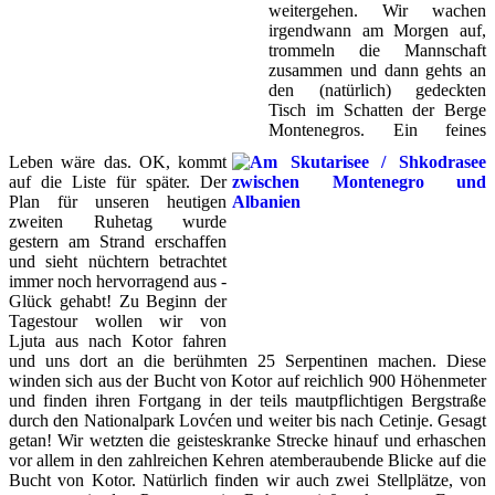
weitergehen. Wir wachen
irgendwann am Morgen auf,
trommeln die Mannschaft
zusammen und dann gehts an
den (natürlich) gedeckten
Tisch im Schatten der Berge
Montenegros. Ein feines
Leben wäre das. OK, kommt
auf die Liste für später. Der
Plan für unseren heutigen
zweiten Ruhetag wurde
gestern am Strand erschaffen
und sieht nüchtern betrachtet
immer noch hervorragend aus -
Glück gehabt! Zu Beginn der
Tagestour wollen wir von
Ljuta aus nach Kotor fahren
und uns dort an die berühmten 25 Serpentinen machen. Diese
winden sich aus der Bucht von Kotor auf reichlich 900 Höhenmeter
und finden ihren Fortgang in der teils mautpflichtigen Bergstraße
durch den Nationalpark Lovćen und weiter bis nach Cetinje. Gesagt
getan! Wir wetzten die geisteskranke Strecke hinauf und erhaschen
vor allem in den zahlreichen Kehren atemberaubende Blicke auf die
Bucht von Kotor. Natürlich finden wir auch zwei Stellplätze, von