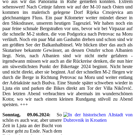
wo aus wir das Panorama in Ruhe genießen konnten. Extrem
sehenswert! Nach Cetinje fahren wir auf der M-10 nach Osten und
kommen ins malerisch gelegene Dorf Rijeka Crnojevica am
gleichnamigen Fluss. Ein paar Kilometer weiter mündet dieser in
den Shkodrasee, unserem heutigen Tagesziel. Wir haben noch ein
paar feine schmale Bergstraßen vor uns, bevor wir bei Virpazar auf
die schnelle M-2 stoßen, die von Podgorica nach Petrovac na Moru
verläuft. Noch ein paar Mal am Gashahn drehen und schon sind wir
am größten See der Balkanhalbinsel. Wir blicken über das auch als
Skutarisee bekannte Gewässer, an dessen Ostufer schon Albanien
liegt. Nein, nach Albanien sind wir nicht mehr gefahren -
irgendwann müssen wir auch an die Rückreise denken, die nun hier
am süwestlichsten Punkt der Bikertage 2024 beginnt. Nicht heute
und nicht direkt, aber sie beginnt. Auf der schnellen M-2 fliegen wir
durch die Berge in Richtung Petrovac na Moru und weiter entlang
der Adriaküste nach Budva. Eine Stunde später schweben wieder in
Ljuta ein und parken die Bikes direkt am Tor der Villa Nikčević.
Den letzten Abend verbrachten wir abermals im wunderschönen
Kotor, wo wir nach einem kleinen Rundgang stilvoll zu Abend
speisten. +++
Sonntag, 09.06.2024:
So
schön es auch war, aber unsere
Zeit in Ljuta an der Bucht von
Kotor geht zu Ende. Nach dem