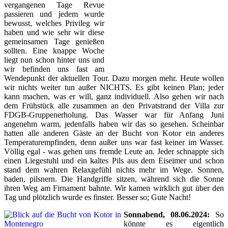
vergangenen Tage Revue
passieren und jedem wurde
bewusst, welches Privileg wir
haben und wie sehr wir diese
gemeinsamen Tage genießen
sollten. Eine knappe Woche
liegt nun schon hinter uns und
wir befinden uns fast am
Wendepunkt der aktuellen Tour. Dazu morgen mehr. Heute wollen
wir nichts weiter tun außer NICHTS. Es gibt keinen Plan; jeder
kann machen, was er will, ganz individuell. Also gehen wir nach
dem Frühstück alle zusammen an den Privatstrand der Villa zur
FDGB-Gruppenerholung. Das Wasser war für Anfang Juni
angenehm warm, jedenfalls haben wir das so gesehen. Scheinbar
hatten alle anderen Gäste an der Bucht von Kotor ein anderes
Temperaturempfinden, denn außer uns war fast keiner im Wasser.
Völlig egal - was gehen uns fremde Leute an. Jeder schnappte sich
einen Liegestuhl und ein kaltes Pils aus dem Eiseimer und schon
stand dem wahren Relaxgefühl nichts mehr im Wege. Sonnen,
baden, pilsnern. Die Handgriffe sitzen, während sich die Sonne
ihren Weg am Firnament bahnte. Wir kamen wirklich gut über den
Tag und plötzlich wurde es finster. Besser so; Gute Nacht!
Sonnabend, 08.06.2024:
So
könnte es eigentlich