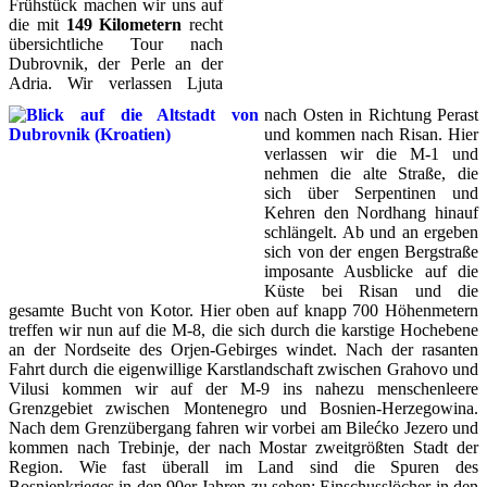
Frühstück machen wir uns auf
die mit
149 Kilometern
recht
übersichtliche Tour nach
Dubrovnik, der Perle an der
Adria. Wir verlassen Ljuta
nach Osten in Richtung Perast
und kommen nach Risan. Hier
verlassen wir die M-1 und
nehmen die alte Straße, die
sich über Serpentinen und
Kehren den Nordhang hinauf
schlängelt. Ab und an ergeben
sich von der engen Bergstraße
imposante Ausblicke auf die
Küste bei Risan und die
gesamte Bucht von Kotor. Hier oben auf knapp 700 Höhenmetern
treffen wir nun auf die M-8, die sich durch die karstige Hochebene
an der Nordseite des Orjen-Gebirges windet. Nach der rasanten
Fahrt durch die eigenwillige Karstlandschaft zwischen Grahovo und
Vilusi kommen wir auf der M-9 ins nahezu menschenleere
Grenzgebiet zwischen Montenegro und Bosnien-Herzegowina.
Nach dem Grenzübergang fahren wir vorbei am Bilećko Jezero und
kommen nach Trebinje, der nach Mostar zweitgrößten Stadt der
Region. Wie fast überall im Land sind die Spuren des
Bosnienkrieges in den 90er Jahren zu sehen: Einschusslöcher in den