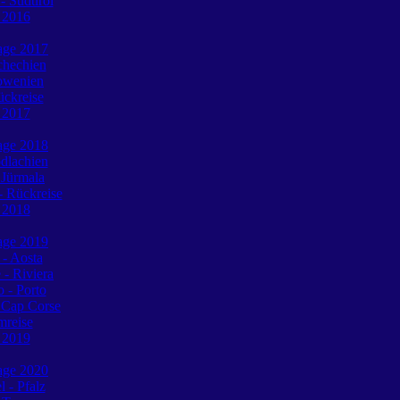
 Südtirol
e 2016
tage 2017
chechien
lowenien
ückreise
e 2017
tage 2018
dlachien
 Jürmala
 Rückreise
e 2018
tage 2019
 - Aosta
 - Riviera
o - Porto
 Cap Corse
mreise
e 2019
tage 2020
l - Pfalz