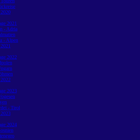
 Touren
ückreise
e 2020
tage 2021
n - Adria
almatien
a - Alpen
e 2021
tage 2022
dpolen
Ungarn
Böhmen
e 2022
tage 2023
Vogesen
oyen
ei - Tirol
e 2023
tage 2024
Bosnien
tenegro