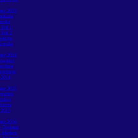
tage 2013
Toskana
rsika
 Teil 1
 Teil 2
gebirge
Korsika
tage 2014
lowakei
hechien
zgebirge
e 2014
tage 2015
roatien
talien
ckreise
e 2015
tage 2016
 - Toskana
- Marken