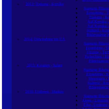
2013: Toskana - Korsika
Startseite Biker
Erzgebirge - 
Toskana - Ko
Auf Korsika -
Auf Korsika -
Südtirol - Erz
Bildergalerie 
2014: Ostwindtour bis UA
Startseite Biker
Erzgebirge - S
Ukraine - Tsc
Tschechien - Er
Bildergaleri
2015: Kroatien - Italien
Startseite Biker
Erzgebirge - K
Slowenien - I
Südtirol - Rü
Bildergaleri
2016: Umbrien - Marken
Startseite Biker
Alpen - Ligurien
Elba - Umbrien 