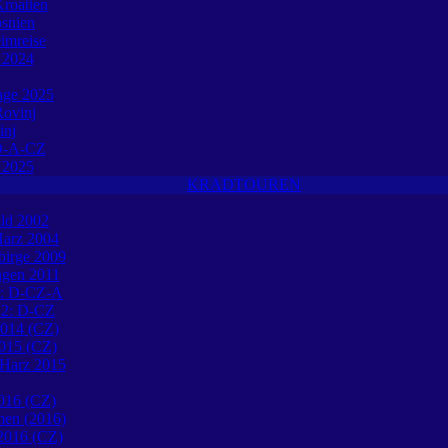
roatien
osnien
eimreise
e 2024
tage 2025
ovinj
inj
O-A-CZ
e 2025
KRADTOUREN
ld 2002
Harz 2004
birge 2009
ngen 2011
1: D-CZ-A
12: D-CZ
2014 (CZ)
015 (CZ)
 Harz 2015
016 (CZ)
en (2016)
 2016 (CZ)