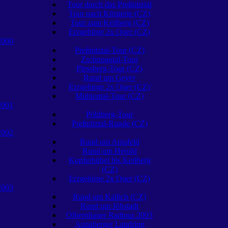
Tour durch das Preßnitztal
Tour nach Klösterle (CZ)
Tour zum Keilberg (CZ)
Erzgebirge 2x Quer (CZ)
2000
Preßnitztal-Tour (CZ)
Zschopautal-Tour
Plessberg-Tour (CZ)
Rund um Geyer
Erzgebirge 2x Quer (CZ)
Mühlental-Tour (CZ)
2001
Pöhlberg-Tour
Preßnitztal-Runde (CZ)
2002
Rund um Arnsfeld
Rund um Herold
Kupferhübel bis Keilberg
(CZ)
Erzgebirge 2x Quer (CZ)
2003
Rund um Kallich (CZ)
Rund um Jöhstadt
Olbernhauer Radtour 2003
Annaberger Landring