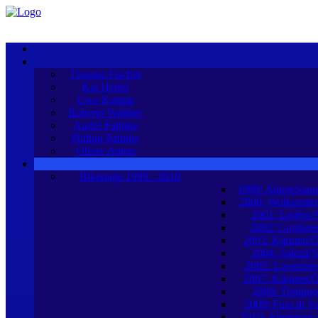
Thomas Fischer
Kai Hertel
Uwe Kempe
Roberto Walther
André Pahnke
Philipp Pahnke
Oliver Anton
Bikertage 1999 - 2010
1999: Alpen/Sam
2000: Wolkenstei
2001: Leifers/
2002: Gardasee
2003: Kärnten/Ö
2004: Salouf/
2005: Lavarone/
2007: Kärnten/Ö
2008: Trentino/
2009: Foxi di Val
2010: Alpentour