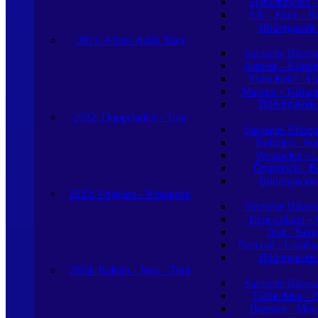
Schwarzwald -
Alb - Rhön - R
Bildergaleri
2021: Alpen-Adria Tour
Startseite Biker
Anreise - Kärnte
Vrata Krke - D
Marken - Toskan
Bildergaleri
2022: Doppeladler - Tour
Startseite Biker
Böhmen - Sü
Westpolen - 
Österreich - 
Bildergaleri
2023: Vogesen - Westalpen
Startseite Biker
Deutschland - 
Jura - Sav
Piemont - Lombard
Bildergaleri
2024: Balkan - Jugo - Tour
Startseite Biker
Tschechien - 
Bosnien - Mon