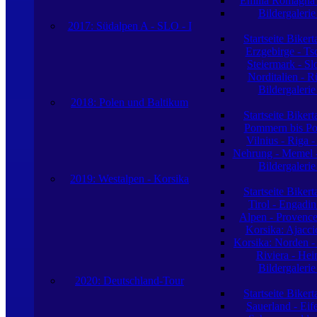
Emilia Romagna -
Bildergaleri
2017: Südalpen A - SLO - I
Startseite Biker
Erzgebirge - Ts
Steiermark - S
Norditalien - R
Bildergaleri
2018: Polen und Baltikum
Startseite Biker
Pommern bis Po
Vilnius - Riga -
Nehrung - Memel -
Bildergaleri
2019: Westalpen - Korsika
Startseite Biker
Tirol - Engadin
Alpen - Provence
Korsika: Ajacci
Korsika: Norden -
Riviera - Hei
Bildergaleri
2020: Deutschland-Tour
Startseite Biker
Sauerland - Eife