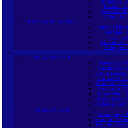
Montenegro - K
Kroatien - B
Österreich - H
Bildergaleri
2025: Istrien-Kvarner Bucht
Startseite Biker
Chiemgau - R
Cres - Loš
Rückfahrt SL
Bildergaleri
Touren 2002 - 2015
Bayerischer Wa
Tour durch den 
Tour ins Riesenge
Tour nach Thüri
Sommertour 201
Sommertour 20
Tyssaer Wände 
Egerland-Tour 2
Herbsttour in den
Touren 2016 - 2020
Riesengebirge 2
Sommertour Böhm
Isergebirge-Tour