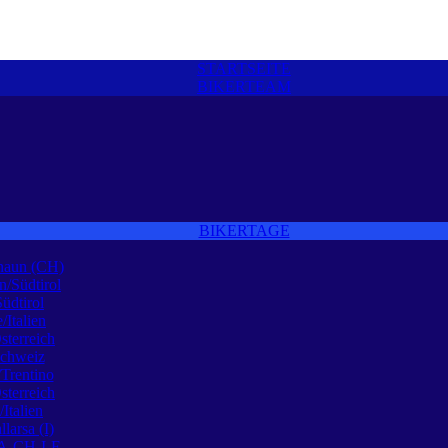
STARTSEITE
BIKERTEAM
BIKERTAGE
naun (CH)
n/Südtirol
Südtirol
/Italien
sterreich
Schweiz
Trentino
sterreich
Italien
larsa (I)
 A-CH-I-F