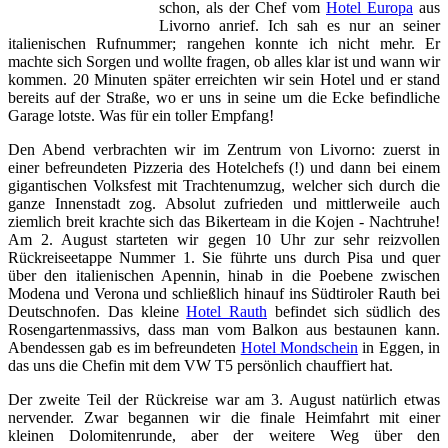
schon, als der Chef vom
Hotel Europa
aus
Livorno anrief. Ich sah es nur an seiner
italienischen Rufnummer; rangehen konnte ich nicht mehr. Er
machte sich Sorgen und wollte fragen, ob alles klar ist und wann wir
kommen. 20 Minuten später erreichten wir sein Hotel und er stand
bereits auf der Straße, wo er uns in seine um die Ecke befindliche
Garage lotste. Was für ein toller Empfang!
Den Abend verbrachten wir im Zentrum von Livorno: zuerst in
einer befreundeten Pizzeria des Hotelchefs (!) und dann bei einem
gigantischen Volksfest mit Trachtenumzug, welcher sich durch die
ganze Innenstadt zog. Absolut zufrieden und mittlerweile auch
ziemlich breit krachte sich das Bikerteam in die Kojen - Nachtruhe!
Am 2. August starteten wir gegen 10 Uhr zur sehr reizvollen
Rückreiseetappe Nummer 1. Sie führte uns durch Pisa und quer
über den italienischen Apennin, hinab in die Poebene zwischen
Modena und Verona und schließlich hinauf ins Südtiroler Rauth bei
Deutschnofen. Das kleine
Hotel Rauth
befindet sich südlich des
Rosengartenmassivs, dass man vom Balkon aus bestaunen kann.
Abendessen gab es im befreundeten
Hotel Mondschein
in Eggen, in
das uns die Chefin mit dem VW T5 persönlich chauffiert hat.
Der zweite Teil der Rückreise war am 3. August natürlich etwas
nervender. Zwar begannen wir die finale Heimfahrt mit einer
kleinen Dolomitenrunde, aber der weitere Weg über den