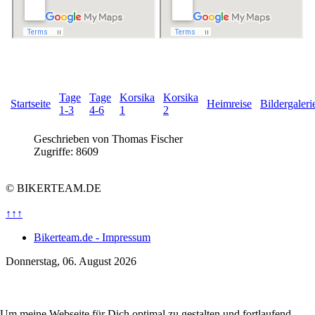
Tage
Tage
Korsika
Korsika
Startseite
Heimreise
Bildergaleri
1-3
4-6
1
2
Geschrieben von
Thomas Fischer
Zugriffe: 8609
© BIKERTEAM.DE
↑↑↑
Bikerteam.de - Impressum
Donnerstag, 06. August 2026
Um meine Webseite für Dich optimal zu gestalten und fortlaufend